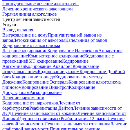
Принудительное лечение алкоголизма
Лечение хронического алкоголизма
Горячая линия алкоголиков
Центр лечения зависимостей
Услуги
Вывод из запоя
Вытрезвление на дому
Принудительный вывод из
запоя
Детоксикация от алкоголя
Капельница от запоя
Кодирование от алкоголизма
Лазерное кодирование
Кодирование Налтрексон
Аппаратное
кодирование
Компьютерное кодирование
Кодирование с
провокацией
SIT кодирование
Кодирование
Алгоминал
Кодирование Аквилонг
Кодирование
иглоукалыванием
Кодирование уколом
Кодирование Двойной
блок
Кодирование торпедо
Кодирование по методу
Довженко
Кодирование Эспераль
Кодирование алкоголизма
гипнозом
Кодирование Вивитрол
Кодирование
Дисульфирам
Раскодирование
Лечение наркомании
Кодирование от наркотиков
Лечение от
барбитуратов
Реабилитация Дейтоп
Лечение зависимости от
ЛСД
Лечение зависимости от кокаина
Лечение зависимости от
Лирики
Группы созависимых
Реабилитация 12 шагов
Лечение
солевой зависимости
Лечение зависимости от гашиша
Лечение
спайсовой зависимости
Принудительное лечение