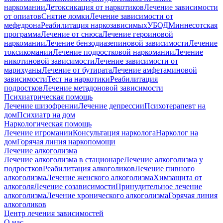
наркомании
Детоксикация от наркотиков
Лечение зависимости
от опиатов
Снятие ломки
Лечение зависимости от
мефедрона
Реабилитация наркозависимых
УБОД
Миннесотская
программа
Лечение от снюса
Лечение героиновой
наркомании
Лечение бензодиазепиновой зависимости
Лечение
токсикомании
Лечение подростковой наркомании
Лечение
никотиновой зависимости
Лечение зависимости от
марихуаны
Лечение от бутирата
Лечение амфетаминовой
зависимости
Тест на наркотики
Реабилитация
подростков
Лечение метадоновой зависимости
Психиатрическая помощь
Лечение шизофрении
Лечение депрессии
Психотерапевт на
дом
Психиатр на дом
Наркологическая помощь
Лечение игромании
Консультация нарколога
Нарколог на
дом
Горячая линия наркопомощи
Лечение алкоголизма
Лечение алкоголизма в стационаре
Лечение алкоголизма у
подростков
Реабилитация алкоголиков
Лечение пивного
алкоголизма
Лечение женского алкоголизма
Химзащита от
алкоголя
Лечение созависимости
Принудительное лечение
алкоголизма
Лечение хронического алкоголизма
Горячая линия
алкоголиков
Центр лечения зависимостей
О нас